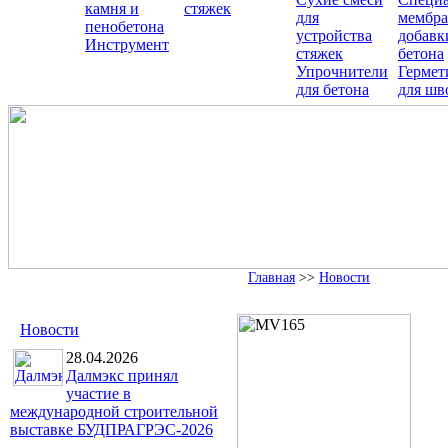
камня и
стяжек
для
мембра
пенобетона
устройства
добавк
Инструмент
стяжек
бетона
Упрочнители
Гермет
для бетона
для шв
Главная
>>
Новости
Новости
28.04.2026
Далмэкс принял
участие в
международной строительной
выставке БУДПРАГРЭС-2026