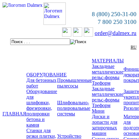
8 (800) 250-31-00
7 800 250 3100
order@dalmex.ru
RU
МАТЕРИАЛЫ
Закладные
Финиш
металлические
ОБОРУДОВАНИЕ
декора
рельс-формы
Для бетонных
Промышленные
покры
Треформ
работ
пылесосы
Закладные
Оборудование
Защитн
металлические
для
укреп
рельс-формы
шлифовки,
Шлифовально-
пропи
Треформ
фрезеровки,
полировальные
Ризоли
Мини
ГЛАВНАЯ
полировки
системы
Диски и
Матер
бетона и
лопасти для
для
камня
затирочных
подгот
Станки для
машин
основа
резки плитки,
Устройство
Сухие смеси
Специ