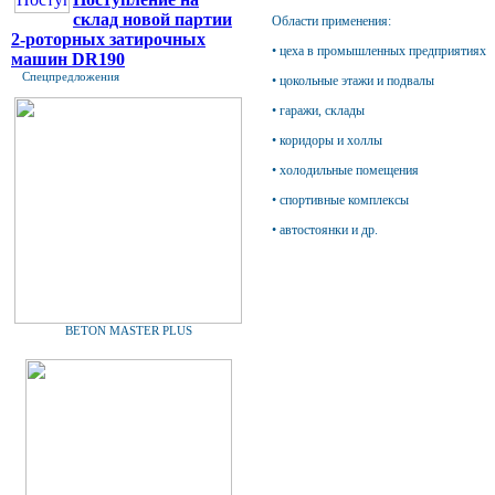
склад новой партии
Области применения:
2-роторных затирочных
• цеха в промышленных предприятиях
машин DR190
Спецпредложения
• цокольные этажи и подвалы
• гаражи, склады
• коридоры и холлы
• холодильные помещения
• спортивные комплексы
• автостоянки и др.
BETON MASTER PLUS