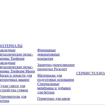
МАТЕРИАЛЫ
Закладные
Финишные
металлические рельс-
декоративные
формы Треформ
покрытия
Закладные
Защитно-укрепляющие
металлические рельс-
пропитки Ризолит
формы Треформ Мини
СЕРВИС
ТЕХНО
Диски и лопасти для
Материалы для
затирочных машин
подготовки основания
Специальные
Сухие смеси для
мембраны и добавки
устройства стяжек
для бетона
Упрочнители для
Герметики для швов
бетона