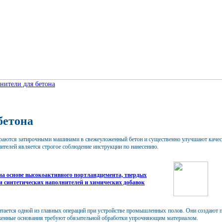
нители для бетона
бетона
раются затирочными машинами в свежеуложенный бетон и существенно улучшают качест
телей является строгое соблюдение инструкции по нанесению.
а основе высокоактивного портландцемента, твердых
 синтетических наполнителей и химических добавок
ается одной из главных операций при устройстве промышленных полов. Они создают по
уженные основания требуют обязательной обработки упрочняющим материалом.