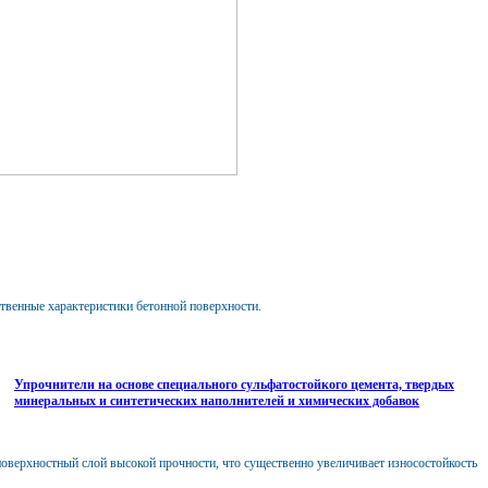
венные характеристики бетонной поверхности.
Упрочнители на основе специального сульфатостойкого цемента, твердых
минеральных и синтетических наполнителей и химических добавок
верхностный слой высокой прочности, что существенно увеличивает износостойкость