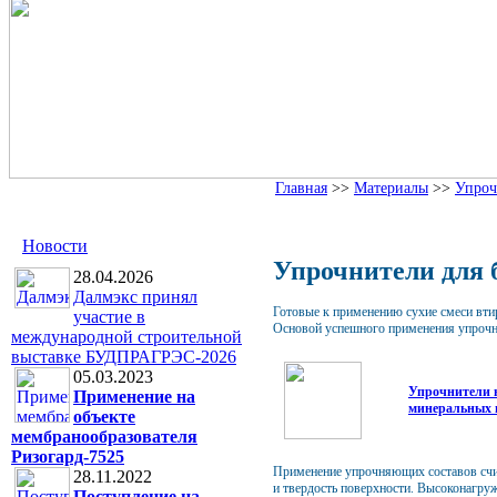
Главная
>>
Материалы
>>
Упроч
Новости
Упрочнители для 
28.04.2026
Далмэкс принял
Готовые к применению сухие смеси вти
участие в
Основой успешного применения упрочни
международной строительной
выставке БУДПРАГРЭС-2026
05.03.2023
Упрочнители н
Применение на
минеральных и
объекте
мембранообразователя
Ризогард-7525
Применение упрочняющих составов счит
28.11.2022
и твердость поверхности. Высоконагр
Поступление на