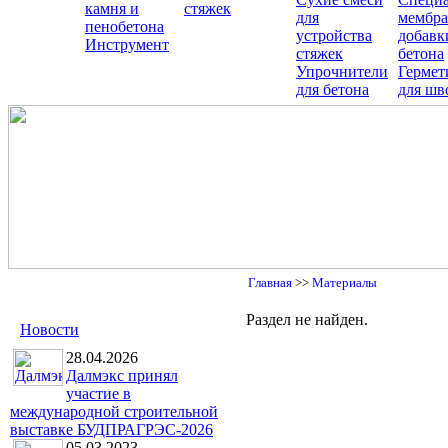
камня и
стяжек
для
мембра
пенобетона
устройства
добавк
Инструмент
стяжек
бетона
Упрочнители
Гермет
для бетона
для шв
Главная
>>
Материалы
Раздел не найден.
Новости
28.04.2026
Далмэкс принял
участие в
международной строительной
выставке БУДПРАГРЭС-2026
05.03.2023