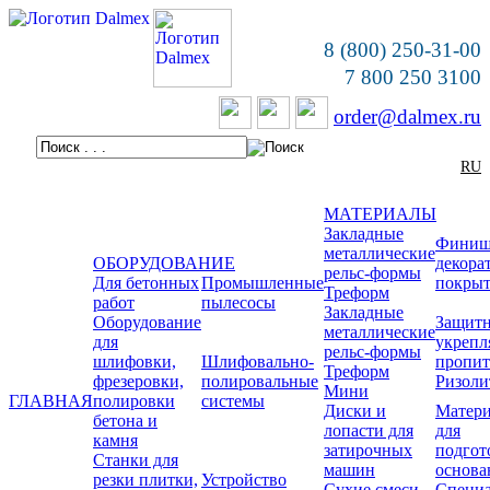
8 (800) 250-31-00
7 800 250 3100
order@dalmex.ru
RU
МАТЕРИАЛЫ
Закладные
Финиш
металлические
ОБОРУДОВАНИЕ
декора
рельс-формы
Для бетонных
Промышленные
покры
Треформ
работ
пылесосы
Закладные
Оборудование
Защитн
металлические
для
укреп
рельс-формы
шлифовки,
Шлифовально-
пропи
Треформ
фрезеровки,
полировальные
Ризоли
Мини
ГЛАВНАЯ
полировки
системы
Диски и
Матер
бетона и
лопасти для
для
камня
затирочных
подгот
Станки для
машин
основа
резки плитки,
Устройство
Сухие смеси
Специ