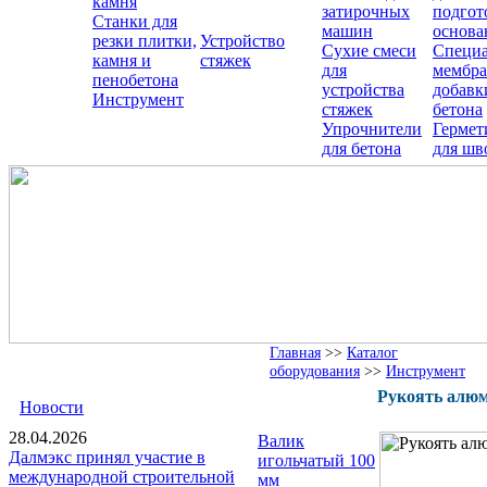
камня
затирочных
подгот
Станки для
машин
основа
резки плитки,
Устройство
Сухие смеси
Специ
камня и
стяжек
для
мембра
пенобетона
устройства
добавк
Инструмент
стяжек
бетона
Упрочнители
Гермет
для бетона
для шв
Главная
>>
Каталог
оборудования
>>
Инструмент
Рукоять алюм
Новости
28.04.2026
Валик
Далмэкс принял участие в
игольчатый 100
международной строительной
мм