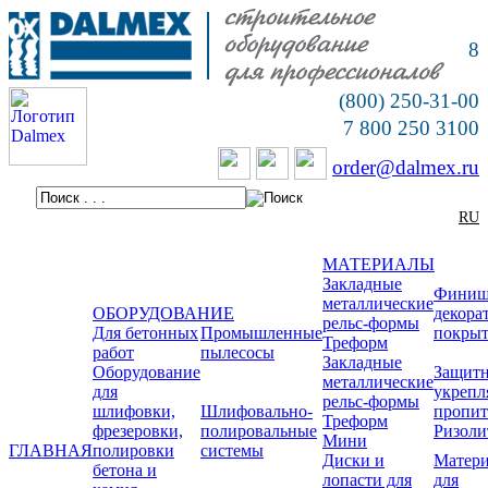
8
(800) 250-31-00
7 800 250 3100
order@dalmex.ru
RU
МАТЕРИАЛЫ
Закладные
Финиш
металлические
ОБОРУДОВАНИЕ
декора
рельс-формы
Для бетонных
Промышленные
покры
Треформ
работ
пылесосы
Закладные
Оборудование
Защитн
металлические
для
укреп
рельс-формы
шлифовки,
Шлифовально-
пропи
Треформ
фрезеровки,
полировальные
Ризоли
Мини
ГЛАВНАЯ
полировки
системы
Диски и
Матер
бетона и
лопасти для
для