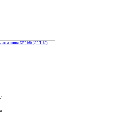
ьная машина DRP160 (ДРП160)
/
а