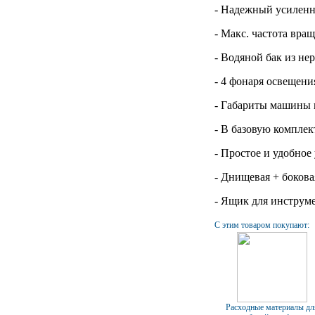
-
Надежный усиленн
-
Макс. частота вращ
-
Водяной бак из не
-
4 фонаря освещени
-
Габариты машины п
- В базовую компле
- Простое и удобное
- Днищевая + бокова
- Ящик для инструм
С этим товаром покупают:
Расходные материалы дл