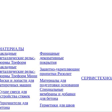
МАТЕРИАЛЫ
Закладные
Финишные
металлические рельс-
декоративные
формы Треформ
покрытия
Закладные
Защитно-укрепляющие
металлические рельс-
пропитки Ризолит
формы Треформ Мини
СЕРВИС
ТЕХНО
Диски и лопасти для
Материалы для
затирочных машин
подготовки основания
Специальные
Сухие смеси для
мембраны и добавки
устройства стяжек
для бетона
Упрочнители для
Герметики для швов
бетона