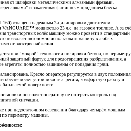
иная от шлифовки металлическими алмазными фрезами,
черепашками" и заканчивая финишным приданием блеска
П160)оснащена надежным 2-цилиндровым двигателем
рии VANGUARD™ мощностью 23 л.с. на газовом топливе. А за сч
ния транспортных колёс машину можно провезти в стандартный
 это позволяет автономно использовать машину в любых
симо от электроснабжения.
уется при "мокрой" технологии полировки бетона, по периметру
ьный защитный фартук для предотвращения разбрызгивания, а
ые агрегаты полностью защищены от попадания грязи.
лансирована. Кресло оператора регулируется в двух положения
и обеспечивает устойчивость агрегата, комфортную работу и
рабатываемой поверхности.
остановки позволяет оператору не потерять контроль над
ештатной ситуации.
же при недостаточном освещении благодаря четырём мощным
м по периметру машины.
обенности: