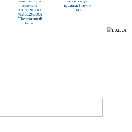
материалы для
укрепляющие
технологии
пропитки Ризолит,
Lp100/200/800
СМТ
(Лп100/200/800)
"Полированный
бетон"