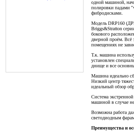
одной машиной, нач
полировки падами "
фибродисками.
Модель DRP160 (ДР
Briggs&Stratton се
бокового расположе
дверной проём. Всё
помещениях не зави
Т.к. машина использ
установлен специал
днище и все основн
Машина идеально сба
Низкий центр тяжест
идеальный обзор об
Система экстренной 
машиной в случае н
Возможна работа да
светодиодным фара
Преимущества и ос