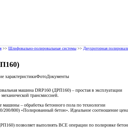
я
>>
Шлифовально-полировальные системы
>>
Двухроторная полировал
П160)
ие характеристики
Фото
Документы
ровальная машина DRP160
(ДРП160)
– простая в эксплуатации
 механической трансмиссией.
е машины – обработка бетонного пола по технологии
0/200/800)
«Полированный бетон». Идеальное соотношение цена
.
ДРП160)
позволяет выполнять ВСЕ операции по полировке бетон